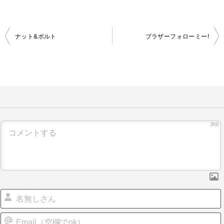
ナット&ボルト
ブラザーフォローミー!
投
稿
ナ
ビ
ゲ
ー
200
シ
ョ
ン