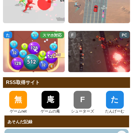
た
スマホ対応
F
PC
RSS取得サイト
無
庵
F
た
ゲームnet
ゲームの庵
シューターズ
たんげーむ
あそんだ記録