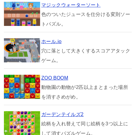
マジックウォーターソート
色のついたジュースを仕分ける変則ソー
トパズル。
ホール.io
穴に落として大きくするスコアアタック
ゲーム。
ZOO BOOM
動物園の動物が2匹以上まとまった場所
を消すさめがめ。
ガーデンテイルズ2
絵柄を入れ替えて同じ絵柄を3つ以上に
して消すパズルゲーム。