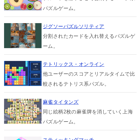
パズルゲーム。
ジグソーパズルソリティア
分割されたカードを入れ替えるパズルゲ
ーム。
テトリックス・オンライン
他ユーザーのスコアとリアルタイムで比
較されるテトリス系パズル。
麻雀タイタンズ
同じ絵柄2枚の麻雀牌を消していく上海
パズルゲーム。
スティッキングマッチ