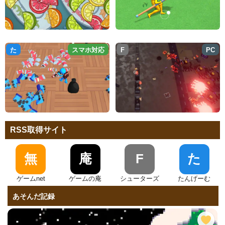
た
スマホ対応
F
PC
RSS取得サイト
無
庵
F
た
ゲームnet
ゲームの庵
シューターズ
たんげーむ
あそんだ記録