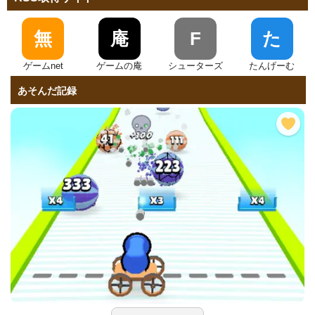
無
庵
F
た
ゲームnet
ゲームの庵
シューターズ
たんげーむ
あそんだ記録