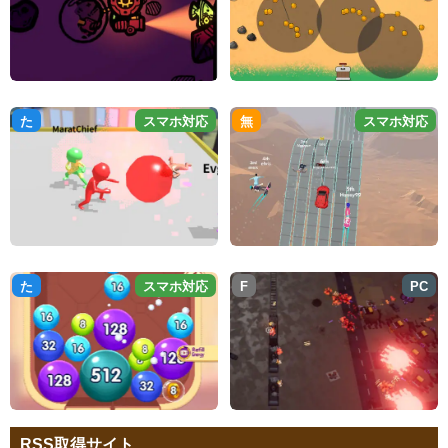
た
スマホ対応
無
スマホ対応
た
スマホ対応
F
PC
RSS取得サイト