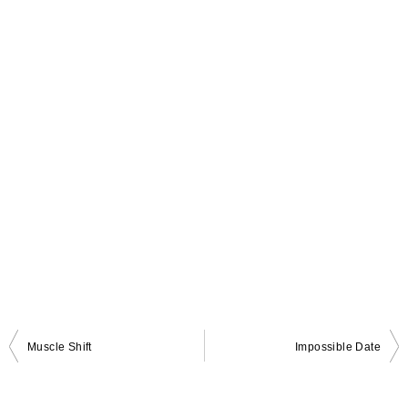
Muscle Shift
Impossible Date
投
稿