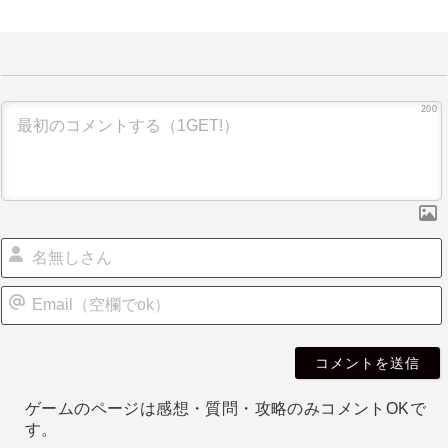
ナ
ビ
ゲ
ー
200
シ
ョ
ン
i
l
ゲームのページは感想・質問・攻略のみコメントOKで
す。