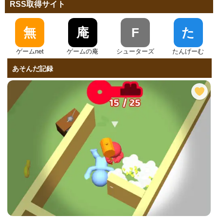
RSS取得サイト
無
庵
F
た
ゲームnet
ゲームの庵
シューターズ
たんげーむ
あそんだ記録