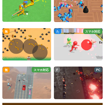
無
た
スマホ対応
無
スマホ対応
F
PC