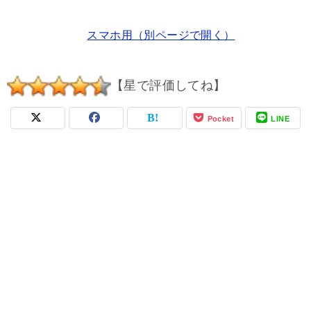
スマホ用（別ページで開く）
【星で評価してね】
Pocket
LINE