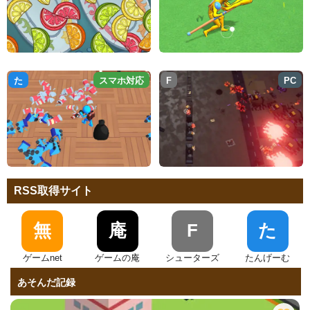
た
スマホ対応
F
PC
RSS取得サイト
無
庵
F
た
ゲームnet
ゲームの庵
シューターズ
たんげーむ
あそんだ記録