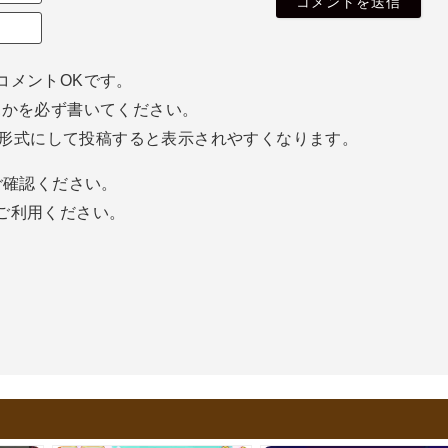
無
E
し
m
さ
a
ん
i
コメントOKです。
l
ホかを必ず書いてください。
（
空
eg形式にして投稿すると表示されやすくなります。
欄
で
確認ください。
o
k
ご利用ください。
）