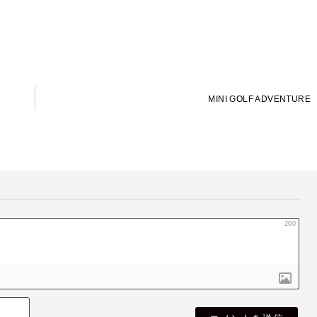
MINI GOLF ADVENTURE
200
名