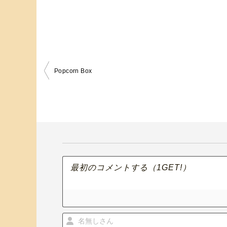
Popcorn Box
投
稿
ナ
ビ
ゲ
ー
シ
ョ
ン