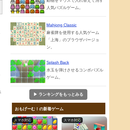
動物をマウスで入れ替えて消す
人気パズルゲーム。
ー
Mahjong Classic
麻雀牌を使用する人気ゲーム
せ
「上海」のブラウザバージョ
し
ン。
Splash Back
水玉を弾けさせるコンボパズル
ま
ゲーム。
べ
▶ ランキングをもっとみる
おもげーむ！の新着ゲーム