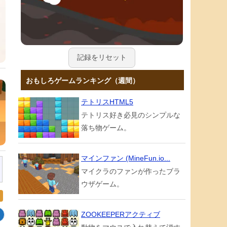
記録をリセット
おもしろゲームランキング（週間）
テトリスHTML5
テトリス好き必見のシンプルな
落ち物ゲーム。
マインファン (MineFun.io...
マイクラのファンが作ったブラ
ウザゲーム。
ZOOKEEPERアクティブ