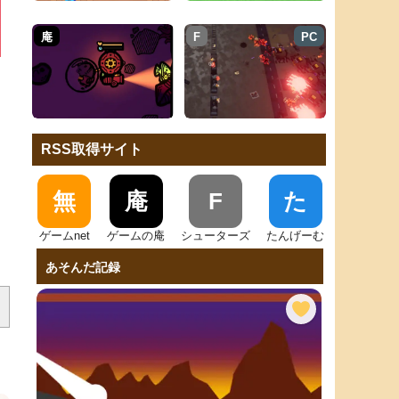
庵
F
PC
RSS取得サイト
無
庵
F
た
ゲームnet
ゲームの庵
シューターズ
たんげーむ
あそんだ記録