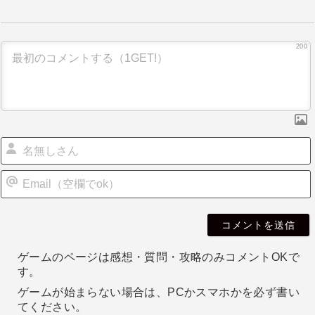
ゲ
ー
200
シ
ョ
ン
i
l
ゲームのページは感想・質問・攻略のみコメントOKで
す。
ゲームが始まらない場合は、PCかスマホかを必ず書い
てください。