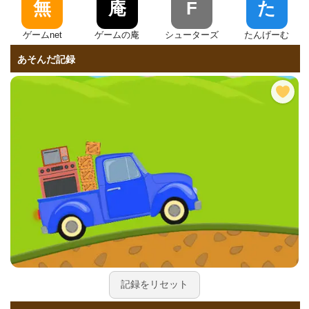
無
庵
F
た
ゲームnet
ゲームの庵
シューターズ
たんげーむ
あそんだ記録
記録をリセット