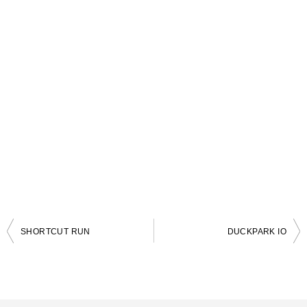
SHORTCUT RUN
DUCKPARK IO
投
稿
ナ
ビ