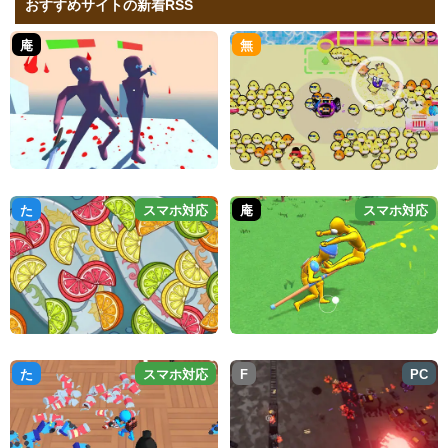
おすすめサイトの新着RSS
庵
無
た
スマホ対応
庵
スマホ対応
た
スマホ対応
F
PC