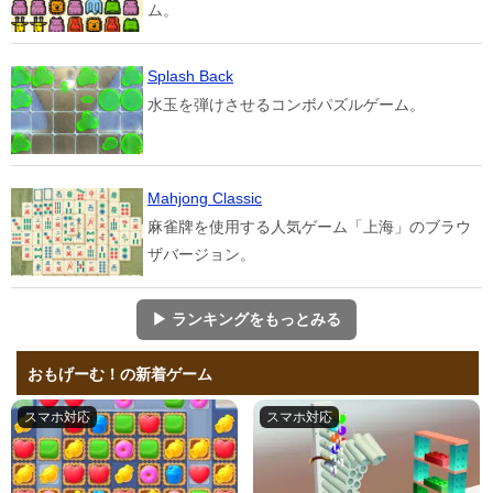
ム。
Splash Back
水玉を弾けさせるコンボパズルゲーム。
Mahjong Classic
麻雀牌を使用する人気ゲーム「上海」のブラウ
ザバージョン。
▶ ランキングをもっとみる
おもげーむ！の新着ゲーム