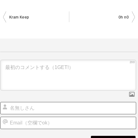
Kram Keep
0h n0
投
稿
ナ
ビ
ゲ
200
ー
シ
ョ
ン
i