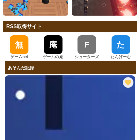
RSS取得サイト
無
庵
F
た
ゲームnet
ゲームの庵
シューターズ
たんげーむ
あそんだ記録