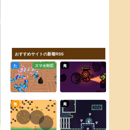
おすすめサイトの新着RSS
た
スマホ対応
庵
無
庵