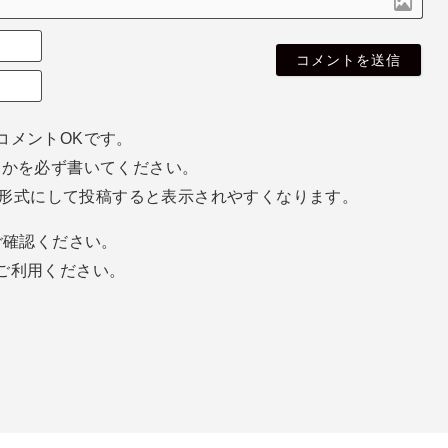
名
無
E
し
m
さ
a
ん
i
コメントOKです。
l
ホかを必ず書いてください。
（
空
eg形式にして投稿すると表示されやすくなります。
欄
で
確認ください。
o
k
ご利用ください。
）