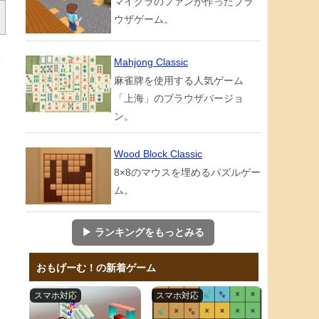
マイクラのファンが作ったブラ
ウザゲーム。
所
Mahjong Classic
麻雀牌を使用する人気ゲーム
人
「上海」のブラウザバージョ
。
ン。
Wood Block Classic
ク
8×8のマウスを埋めるパズルゲー
な
ム。
▶ ランキングをもっとみる
おもげーむ！の新着ゲーム