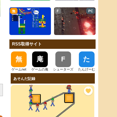
無
F
PC
RSS取得サイト
無
庵
F
た
ゲームnet
ゲームの庵
シューターズ
たんげーむ
あそんだ記録