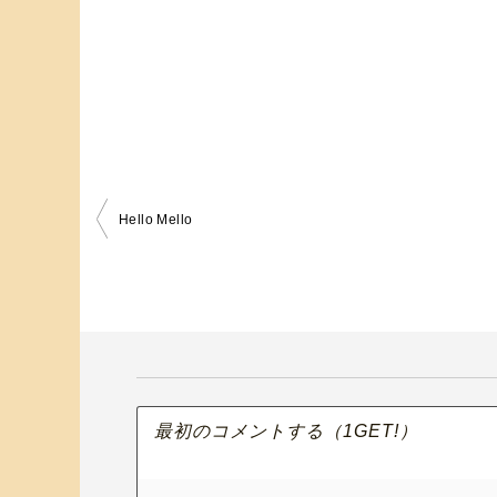
Hello Mello
投
稿
ナ
ビ
ゲ
ー
シ
ョ