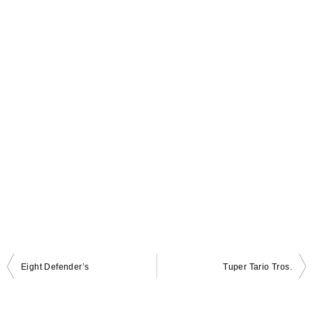
Eight Defender’s
Tuper Tario Tros.
投
稿