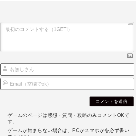
ナ
ビ
ゲ
200
ー
シ
ョ
ン
i
l
ゲームのページは感想・質問・攻略のみコメントOKで
す。
ゲームが始まらない場合は、PCかスマホかを必ず書い