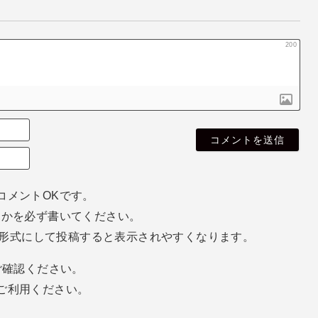
200
名
無
E
し
m
さ
a
ん
i
コメントOKです。
l
ホかを必ず書いてください。
（
空
eg形式にして投稿すると表示されやすくなります。
欄
で
確認ください。
o
k
ご利用ください。
）