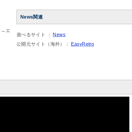
News関連
す→エ
遊べるサイト ：
News
公開元サイト（海外）：
EasyRetro