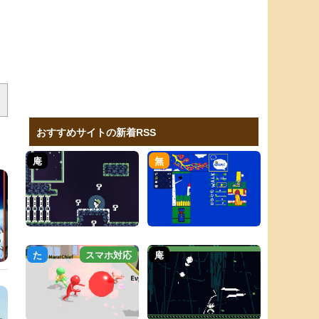
おすすめサイトの新着RSS
庵
無
た
スマホ対応
庵