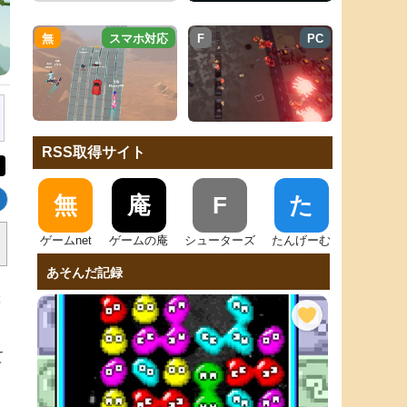
無
スマホ対応
F
PC
RSS取得サイト
無
庵
F
た
ゲームnet
ゲームの庵
シューターズ
たんげーむ
あそんだ記録
ぷ
て
。