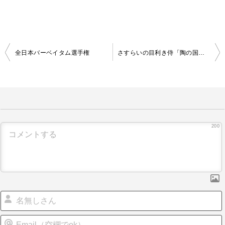
全日本バーベイタム選手権
さすらいの目利き侍「陶の国」へゆく
投
稿
ナ
ビ
ゲ
200
ー
シ
ョ
ン