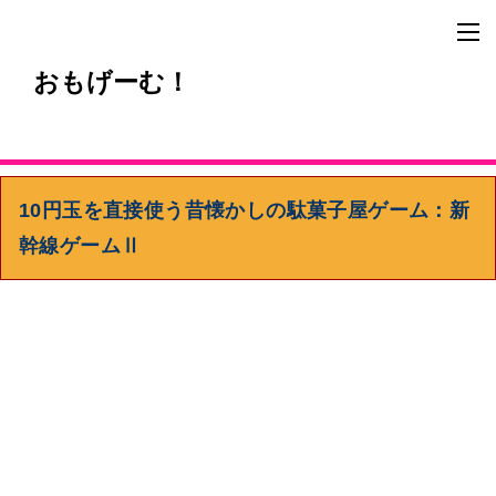
おもげーむ！
10円玉を直接使う昔懐かしの駄菓子屋ゲーム：新
幹線ゲームⅡ