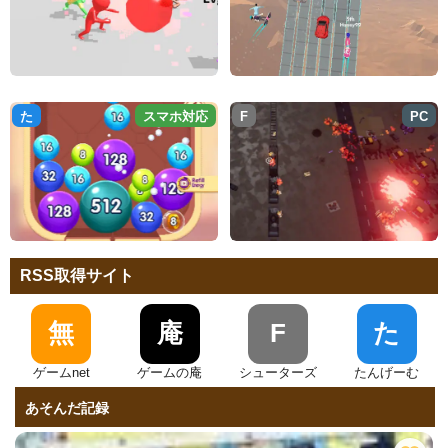
た
スマホ対応
F
PC
RSS取得サイト
無
庵
F
た
ゲームnet
ゲームの庵
シューターズ
たんげーむ
あそんだ記録