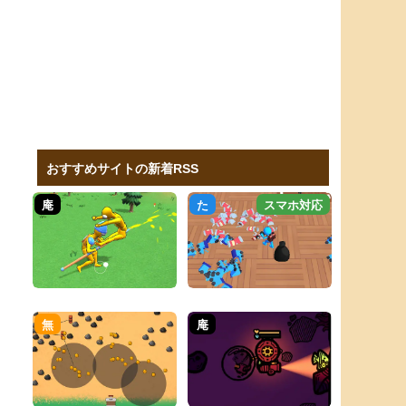
おすすめサイトの新着RSS
庵
た
スマホ対応
無
庵