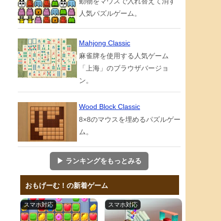
動物をマウスで入れ替えて消す
人気パズルゲーム。
Mahjong Classic
麻雀牌を使用する人気ゲーム
「上海」のブラウザバージョ
ン。
Wood Block Classic
8×8のマウスを埋めるパズルゲー
ム。
▶ ランキングをもっとみる
おもげーむ！の新着ゲーム