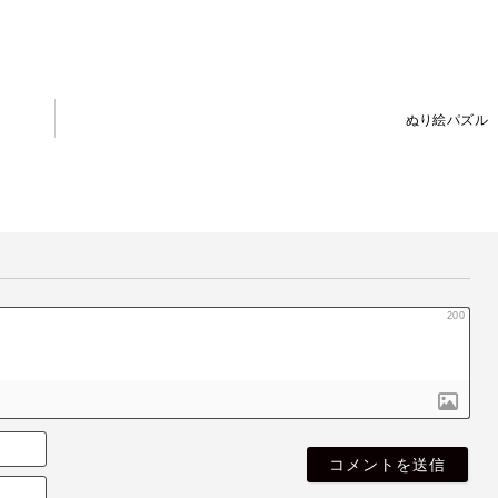
ぬり絵パズル
200
名
無
E
し