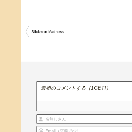
Stickman Madness
投
稿
ナ
ビ
ゲ
ー
シ
ョ
ン