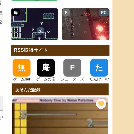
長
速
庵
F
PC
楽
RSS取得サイト
無
庵
F
た
ゲームnet
ゲームの庵
シューターズ
たんげーむ
あそんだ記録
が