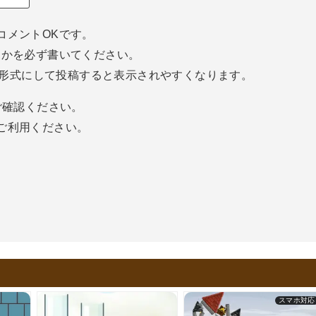
m
さ
a
ん
i
コメントOKです。
l
ホかを必ず書いてください。
（
空
eg形式にして投稿すると表示されやすくなります。
欄
で
確認ください。
o
k
ご利用ください。
）