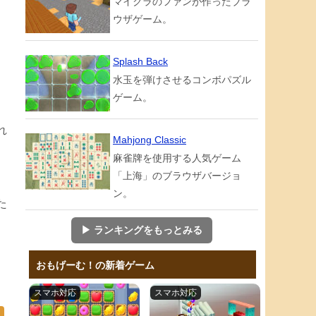
マイクラのファンが作ったブラ
ウザゲーム。
Splash Back
水玉を弾けさせるコンボパズル
ゲーム。
れ
Mahjong Classic
麻雀牌を使用する人気ゲーム
「上海」のブラウザバージョ
ン。
た
▶ ランキングをもっとみる
おもげーむ！の新着ゲーム