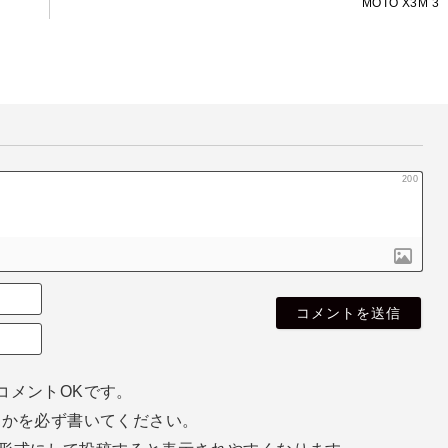
MOTO X3M 3
200
名
無
E
し
m
さ
a
ん
i
コメントOKです。
l
ホかを必ず書いてください。
（
空