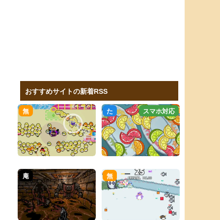
おすすめサイトの新着RSS
無
た
スマホ対応
庵
無