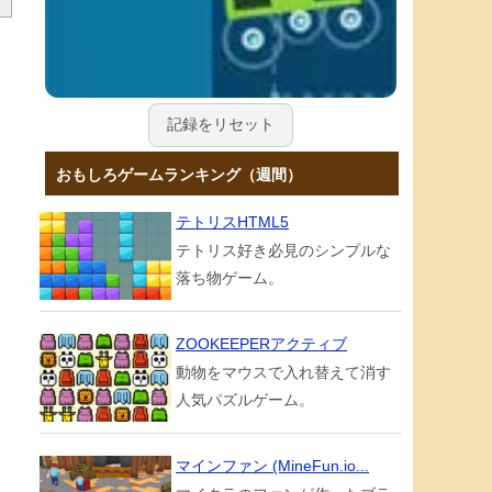
記録をリセット
おもしろゲームランキング（週間）
テトリスHTML5
テトリス好き必見のシンプルな
落ち物ゲーム。
ZOOKEEPERアクティブ
動物をマウスで入れ替えて消す
人気パズルゲーム。
マインファン (MineFun.io...