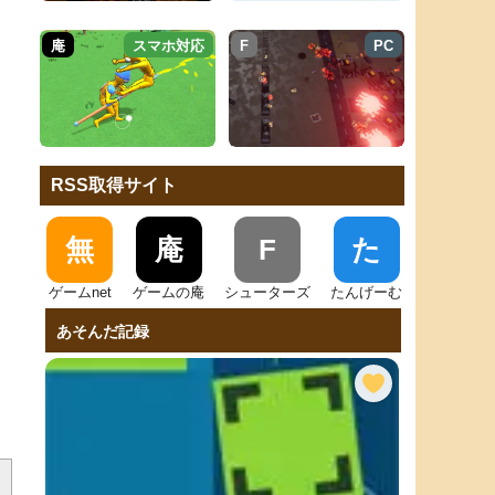
庵
スマホ対応
F
PC
RSS取得サイト
無
庵
F
た
ゲームnet
ゲームの庵
シューターズ
たんげーむ
あそんだ記録