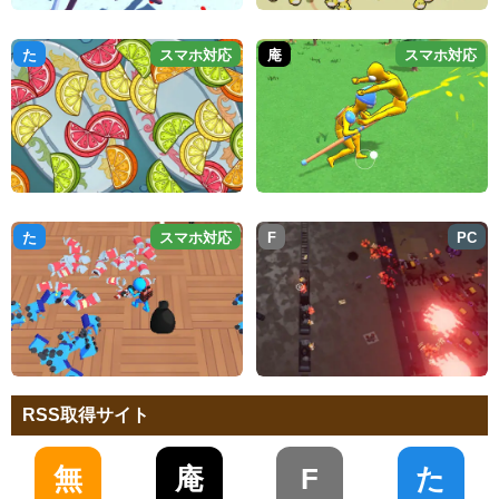
た
スマホ対応
庵
スマホ対応
た
スマホ対応
F
PC
RSS取得サイト
無
庵
F
た