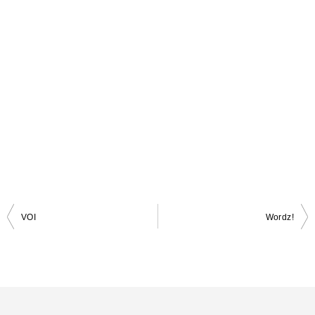
VOI
Wordz!
投
稿
ナ
ビ
ゲ