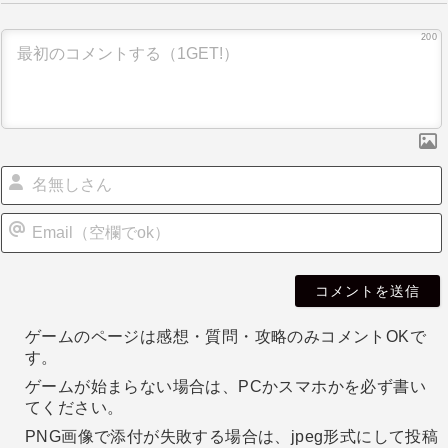
ー
200
シ
ョ
ン
i
l
ゲームのページは感想・質問・攻略のみコメントOKで
す。
ゲームが始まらない場合は、PCかスマホかを必ず書い
てください。
PNG画像で添付が失敗する場合は、jpeg形式にして投稿