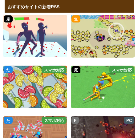
おすすめサイトの新着RSS
庵
無
た
スマホ対応
庵
スマホ対応
た
スマホ対応
F
PC