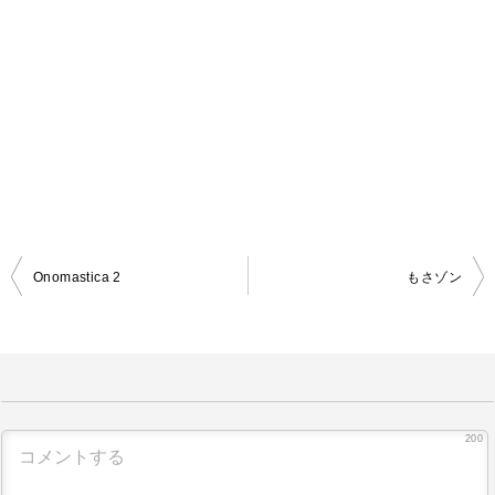
Onomastica 2
もさゾン
投
稿
ナ
ビ
ゲ
200
ー
シ