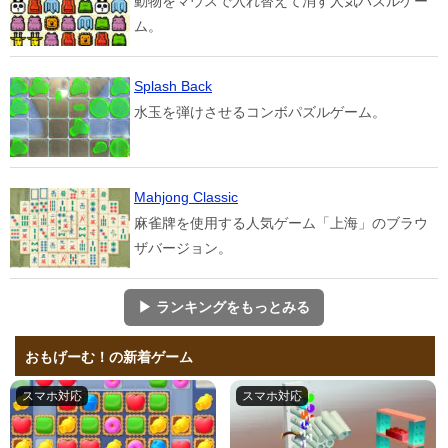
動物をマウスで入れ替えて消す人気パズルゲー
ム。
Splash Back
水玉を弾けさせるコンボパズルゲーム。
Mahjong Classic
麻雀牌を使用する人気ゲーム「上海」のブラウ
ザバージョン。
▶ ランキングをもっとみる
おもげーむ！の新着ゲーム