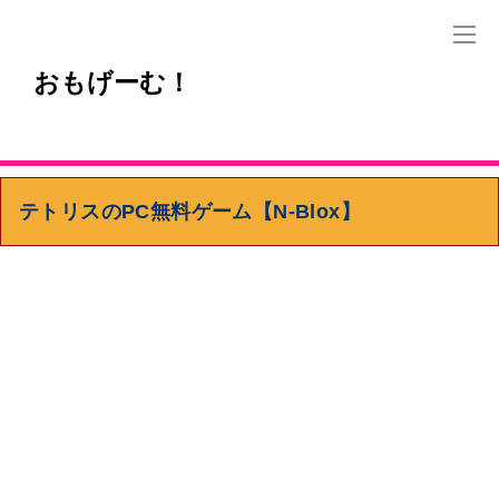
おもげーむ！
テトリスのPC無料ゲーム【N-Blox】