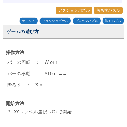
アクションパズル
落ち物パズル
テトリス
フラッシュゲーム
ブロックパズル
消すパズル
ゲームの遊び方
操作方法
バーの回転 ： W or ↑
バーの移動 ： AD or ←→
降ろす ： S or ↓
開始方法
PLAY→レベル選択→Okで開始