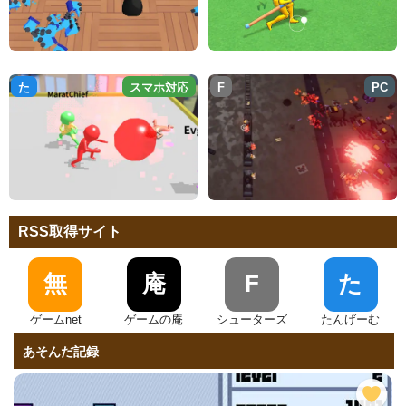
た
スマホ対応
F
PC
RSS取得サイト
無
庵
F
た
ゲームnet
ゲームの庵
シューターズ
たんげーむ
あそんだ記録