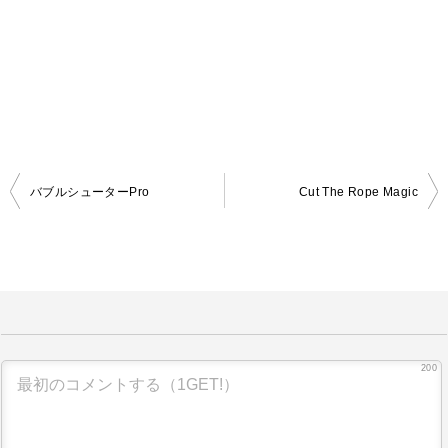
バブルシューターPro
Cut The Rope Magic
投
稿
ナ
ビ
ゲ
ー
200
シ
ョ