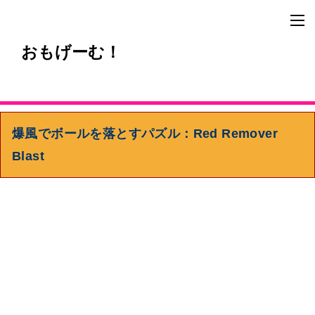
おもげーむ！
爆風でボールを落とすパズル：Red Remover
Blast