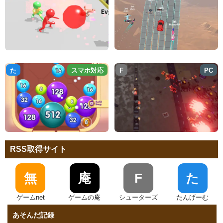
た
スマホ対応
F
PC
RSS取得サイト
無
庵
F
た
ゲームnet
ゲームの庵
シューターズ
たんげーむ
あそんだ記録