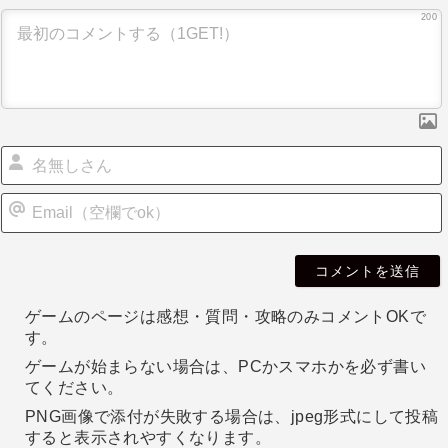
ー
200
シ
ョ
ン
i
l
ゲームのページは感想・質問・攻略のみコメントOKで
す。
ゲームが始まらない場合は、PCかスマホかを必ず書い
てください。
PNG画像で添付が失敗する場合は、jpeg形式にして投稿
すると表示されやすくなります。