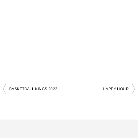
BASKETBALL KINGS 2022
HAPPY HOUR
投
稿
ナ
ビ
ゲ