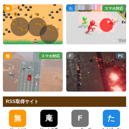
無
た
スマホ対応
無
スマホ対応
F
PC
RSS取得サイト
無
庵
F
た