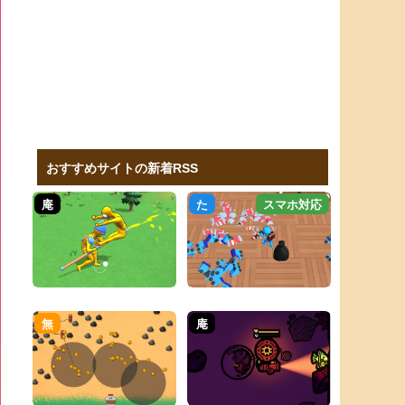
おすすめサイトの新着RSS
庵
た
スマホ対応
無
庵