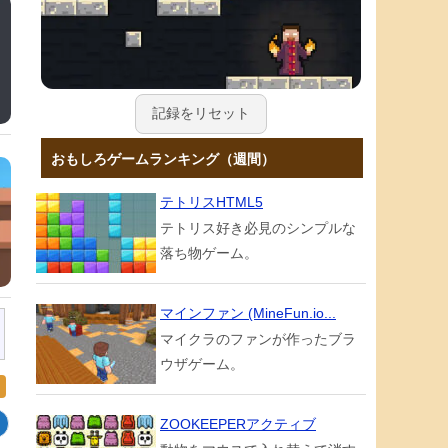
記録をリセット
おもしろゲームランキング（週間）
テトリスHTML5
テトリス好き必見のシンプルな
落ち物ゲーム。
マインファン (MineFun.io...
マイクラのファンが作ったブラ
ウザゲーム。
ZOOKEEPERアクティブ