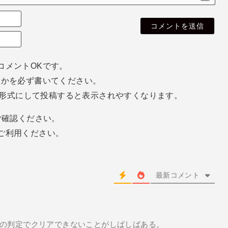
名
無
E
し
m
さ
a
ん
i
コメントOKです。
l
ホかを必ず書いてください。
（
空
eg形式にして投稿すると表示されやすくなります。
欄
で
確認ください。
o
k
ご利用ください。
）
最新コメント
の判定でクリアできないことがしばしばある。