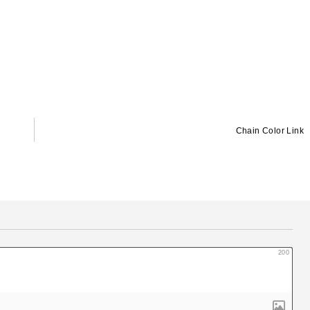
Chain Color Link
200