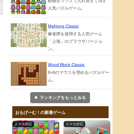
動物をマウスで入れ替えて消す
人気パズルゲーム。
Mahjong Classic
麻雀牌を使用する人気ゲーム
「上海」のブラウザバージョ
ン。
Wood Block Classic
す
8×8のマウスを埋めるパズルゲー
ム。
▶ ランキングをもっとみる
おもげーむ！の新着ゲーム