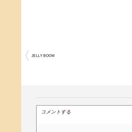
JELLY BOOM
投
稿
ナ
ビ
ゲ
ー
シ
ョ