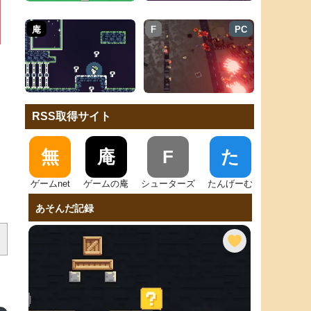
庵
F
PC
RSS取得サイト
無
庵
F
た
ゲームnet
ゲームの庵
シューターズ
たんげーむ
あそんだ記録