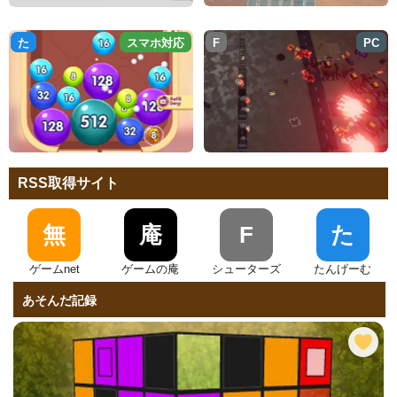
た
スマホ対応
F
PC
RSS取得サイト
無
庵
F
た
ゲームnet
ゲームの庵
シューターズ
たんげーむ
あそんだ記録