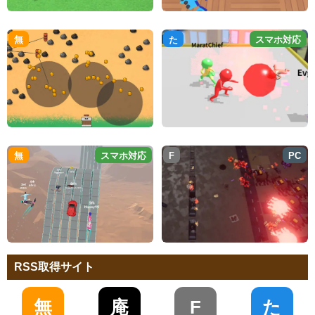
無
た
スマホ対応
無
スマホ対応
F
PC
RSS取得サイト
無
庵
F
た