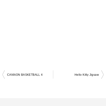
CANNON BASKETBALL 4
Hello Kitty Jigsaw
投
稿
ナ
ビ