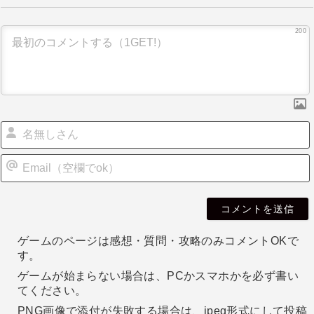
ゲ
ー
200
シ
ョ
ン
i
l
ゲームのページは感想・質問・攻略のみコメントOKで
す。
ゲームが始まらない場合は、PCかスマホかを必ず書い
てください。
PNG画像で添付が失敗する場合は、jpeg形式にして投稿