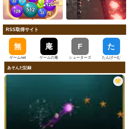
RSS取得サイト
無
庵
F
た
ゲームnet
ゲームの庵
シューターズ
たんげーむ
あそんだ記録