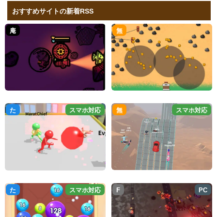
おすすめサイトの新着RSS
庵
無
た
スマホ対応
無
スマホ対応
た
スマホ対応
F
PC