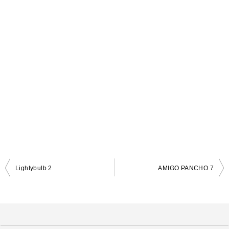
Lightybulb 2
AMIGO PANCHO 7
投
稿
ナ
ビ