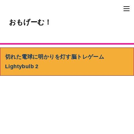
おもげーむ！
切れた電球に明かりを灯す脳トレゲーム
Lightybulb 2