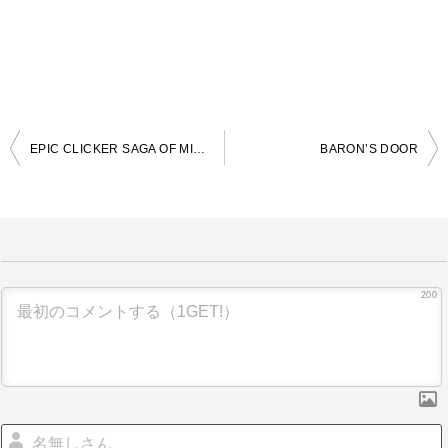
EPIC CLICKER SAGA OF MIDDLE EARTH
BARON’S DOOR
投
稿
ナ
ビ
ゲ
200
ー
シ
ョ
ン