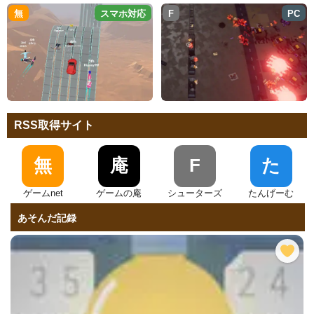
無
スマホ対応
F
PC
RSS取得サイト
無
庵
F
た
ゲームnet
ゲームの庵
シューターズ
たんげーむ
あそんだ記録