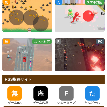
無
た
スマホ対応
無
スマホ対応
F
PC
RSS取得サイト
無
庵
F
た
ゲームnet
ゲームの庵
シューターズ
たんげーむ