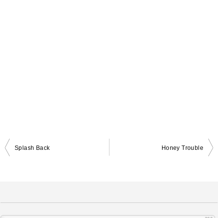
Splash Back
Honey Trouble
投
稿
ナ
ビ
ゲ