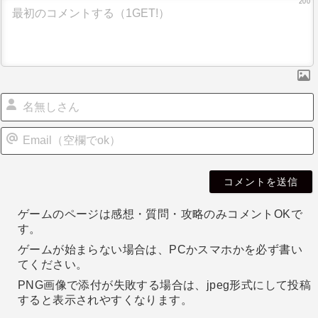
200
ー
シ
ョ
ン
i
l
ゲームのページは感想・質問・攻略のみコメントOKで
す。
ゲームが始まらない場合は、PCかスマホかを必ず書い
てください。
PNG画像で添付が失敗する場合は、jpeg形式にして投稿
すると表示されやすくなります。