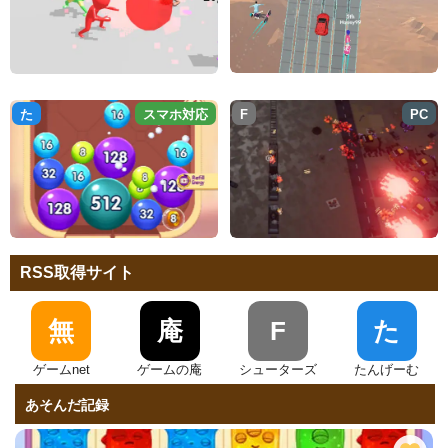
た
スマホ対応
F
PC
RSS取得サイト
無
庵
F
た
ゲームnet
ゲームの庵
シューターズ
たんげーむ
あそんだ記録