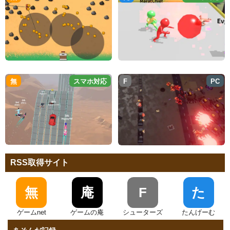
無
スマホ対応
F
PC
RSS取得サイト
無
庵
F
た
ゲームnet
ゲームの庵
シューターズ
たんげーむ