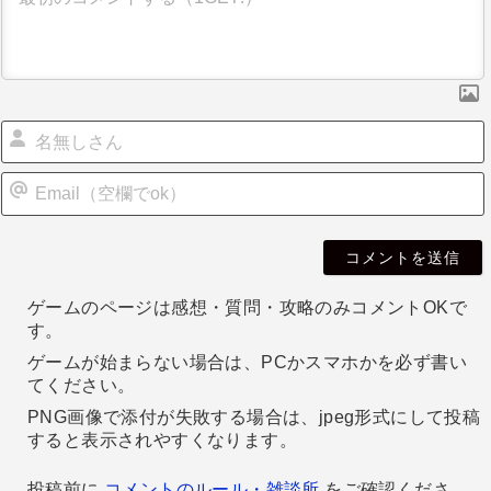
シ
ョ
ン
i
l
ゲームのページは感想・質問・攻略のみコメントOKで
す。
ゲームが始まらない場合は、PCかスマホかを必ず書い
てください。
PNG画像で添付が失敗する場合は、jpeg形式にして投稿
すると表示されやすくなります。
投稿前に
コメントのルール・雑談所
をご確認くださ