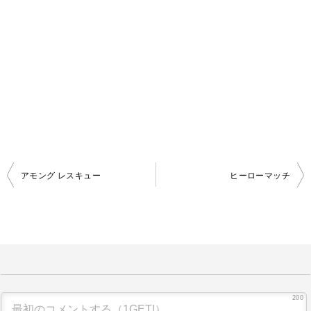
アモング レスキュー
ヒーローマッチ
投
稿
ナ
ビ
ゲ
ー
200