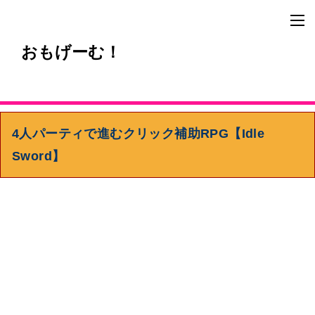
おもげーむ！
4人パーティで進むクリック補助RPG【Idle
Sword】