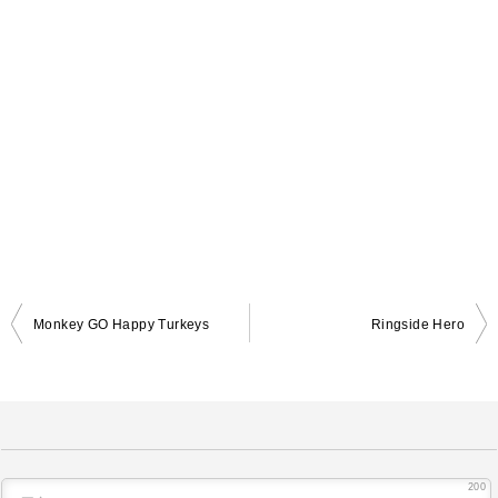
Monkey GO Happy Turkeys
Ringside Hero
投
稿
ナ
ビ
ゲ
200