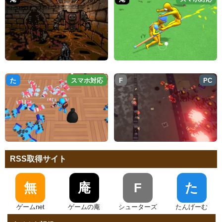
た
スマホ対応
F
PC
RSS取得サイト
無
庵
F
た
ゲームnet
ゲームの庵
シューターズ
たんげーむ