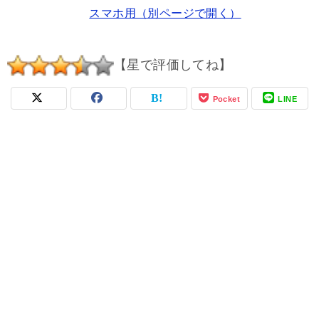
スマホ用（別ページで開く）
【星で評価してね】
Pocket
LINE