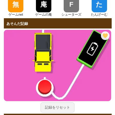
無
庵
F
た
ゲームnet
ゲームの庵
シューターズ
たんげーむ
あそんだ記録
記録をリセット