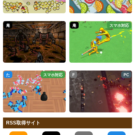
庵
庵
スマホ対応
た
スマホ対応
F
PC
RSS取得サイト