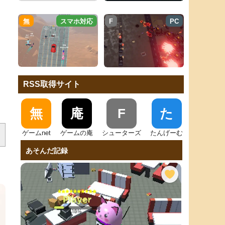
無
スマホ対応
F
PC
RSS取得サイト
無
庵
F
た
ゲームnet
ゲームの庵
シューターズ
たんげーむ
あそんだ記録