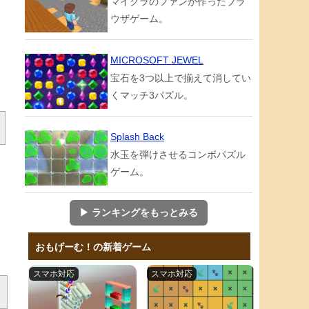
マイクラのファンが作ったブラ
を
ウザゲーム。
い
な
MICROSOFT JEWEL
宝石を3つ以上で揃えて消してい
くマッチ3パズル。
Splash Back
水玉を弾けさせるコンボパズル
ゲーム。
▶ ランキングをもっとみる
おもげーむ！の新着ゲーム