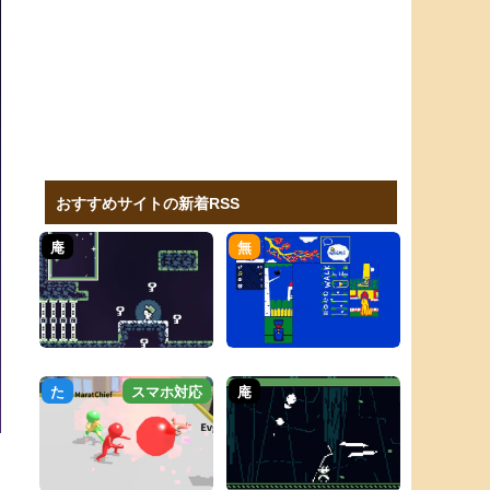
おすすめサイトの新着RSS
庵
無
た
スマホ対応
庵