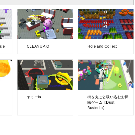
ale
CLEANUP.IO
Hole and Collect
ヤミーio
街を丸ごと吸い込むお掃
除ゲーム【Dust
Buster.io】