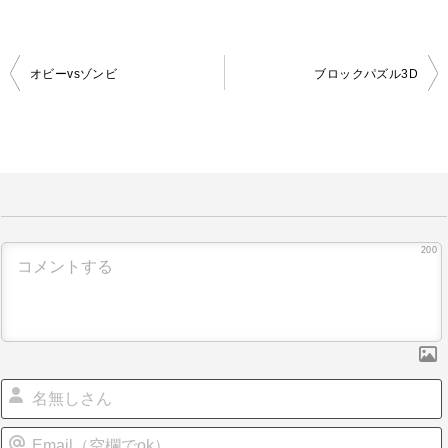
オビーvsゾンビ
ブロックパズル3D
投
稿
ナ
ビ
ゲ
ー
200
シ
ョ
ン