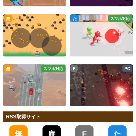
無
た
スマホ対応
無
スマホ対応
F
PC
RSS取得サイト
無
庵
F
た