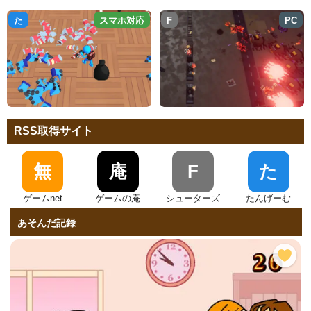
た
スマホ対応
F
PC
RSS取得サイト
無
庵
F
た
ゲームnet
ゲームの庵
シューターズ
たんげーむ
あそんだ記録