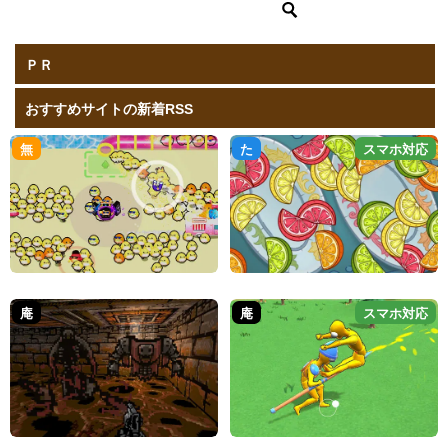
ＰＲ
おすすめサイトの新着RSS
無
た
スマホ対応
庵
庵
スマホ対応