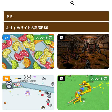
ＰＲ
おすすめサイトの新着RSS
た
スマホ対応
庵
無
庵
スマホ対応