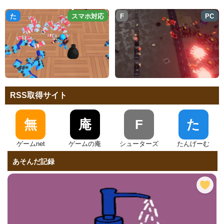
た
スマホ対応
F
PC
RSS取得サイト
無
庵
F
た
ゲームnet
ゲームの庵
シューターズ
たんげーむ
あそんだ記録