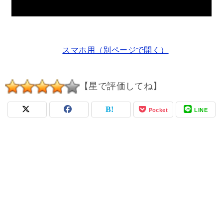
スマホ用（別ページで開く）
【星で評価してね】
Pocket
LINE