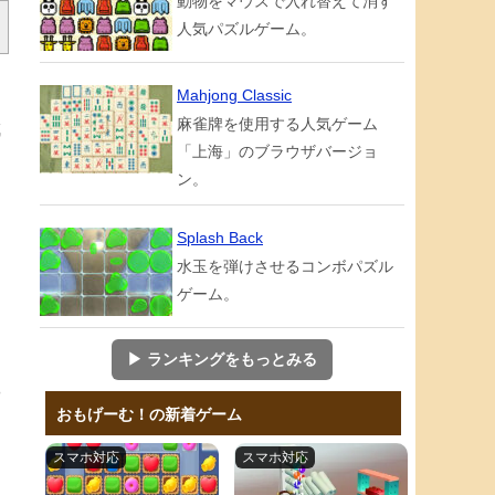
動物をマウスで入れ替えて消す
人気パズルゲーム。
Mahjong Classic
麻雀牌を使用する人気ゲーム
成
「上海」のブラウザバージョ
り
ン。
Splash Back
水玉を弾けさせるコンボパズル
ロ
ゲーム。
▶ ランキングをもっとみる
や
おもげーむ！の新着ゲーム
タ