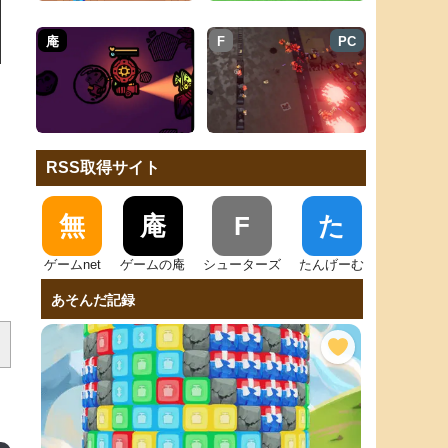
庵
F
PC
RSS取得サイト
無
庵
F
た
ゲームnet
ゲームの庵
シューターズ
たんげーむ
あそんだ記録