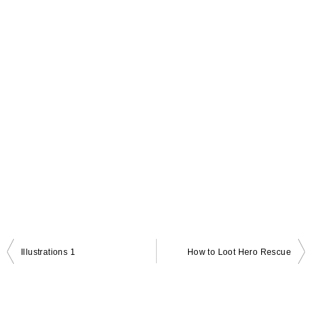
Illustrations 1
How to Loot Hero Rescue
投
稿
ナ