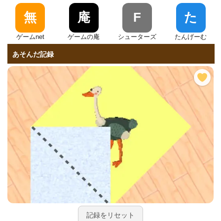
無
庵
F
た
ゲームnet
ゲームの庵
シューターズ
たんげーむ
あそんだ記録
記録をリセット