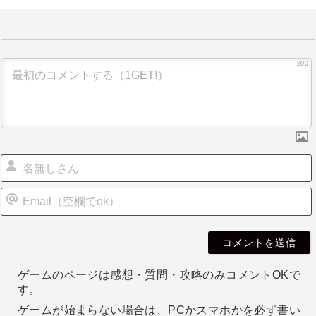
ビ
ゲ
ー
200
シ
ョ
ン
i
l
ゲームのページは感想・質問・攻略のみコメントOKで
す。
ゲームが始まらない場合は、PCかスマホかを必ず書い