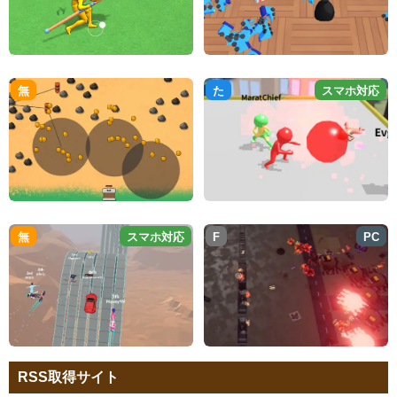
無
た
スマホ対応
無
スマホ対応
F
PC
RSS取得サイト