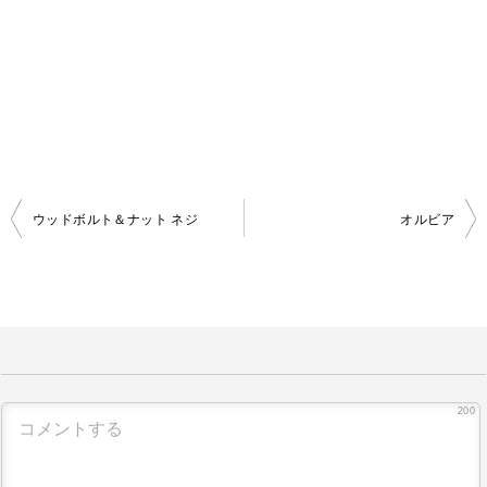
ウッドボルト＆ナット ネジ
オルビア
投
稿
ナ
ビ
ゲ
ー
200
シ
ョ