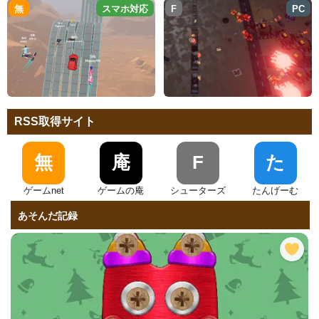
無
スマホ対応
F
PC
RSS取得サイト
無
庵
F
た
ゲームnet
ゲームの庵
シューターズ
たんげーむ
あそんだ記録