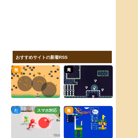
おすすめサイトの新着RSS
無
庵
た
スマホ対応
無