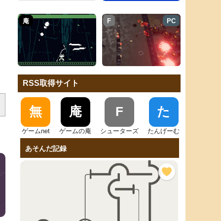
庵
F
PC
RSS取得サイト
無
庵
F
た
ゲームnet
ゲームの庵
シューターズ
たんげーむ
あそんだ記録