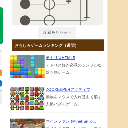
記録をリセット
おもしろゲームランキング（週間）
テトリスHTML5
テトリス好き必見のシンプルな
落ち物ゲーム。
ZOOKEEPERアクティブ
動物をマウスで入れ替えて消す
人気パズルゲーム。
れ
マインファン (MineFun.io...
ッ