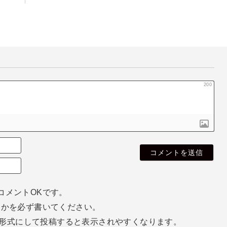
200
名
無
E
し
m
さ
a
ん
i
コメントOKです。
l
ホかを必ず書いてください。
（
空
eg形式にして投稿すると表示されやすくなります。