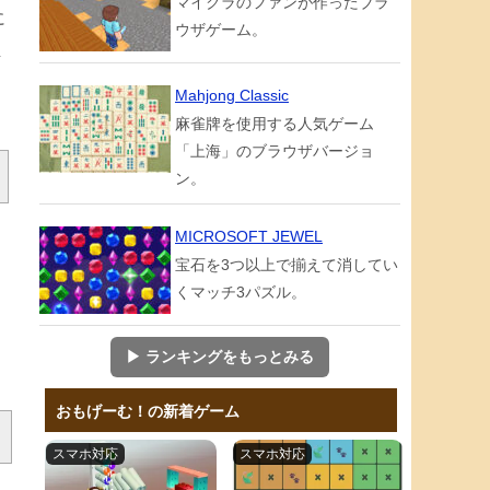
マイクラのファンが作ったブラ
に
ウザゲーム。
解
Mahjong Classic
麻雀牌を使用する人気ゲーム
「上海」のブラウザバージョ
ン。
MICROSOFT JEWEL
宝石を3つ以上で揃えて消してい
くマッチ3パズル。
▶ ランキングをもっとみる
おもげーむ！の新着ゲーム