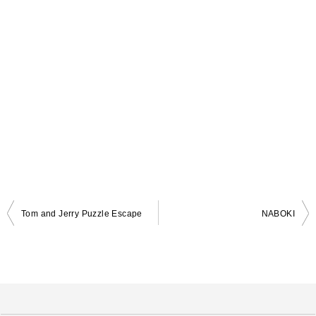
Tom and Jerry Puzzle Escape
NABOKI
投
稿
ナ
ビ
ゲ