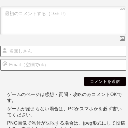
ー
200
シ
ョ
ン
i
l
ゲームのページは感想・質問・攻略のみコメントOKで
す。
ゲームが始まらない場合は、PCかスマホかを必ず書い
てください。
PNG画像で添付が失敗する場合は、jpeg形式にして投稿