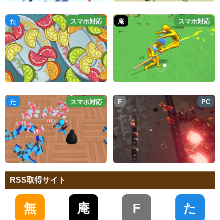
た
スマホ対応
庵
スマホ対応
た
スマホ対応
F
PC
RSS取得サイト
無
庵
F
た