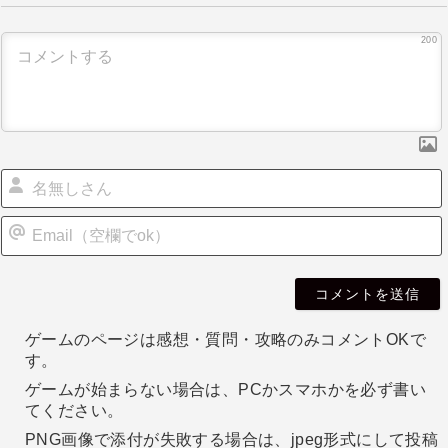
ー
200
シ
ョ
ン
i
l
ゲームのページは感想・質問・攻略のみコメントOKで
す。
ゲームが始まらない場合は、PCかスマホかを必ず書い
てください。
PNG画像で添付が失敗する場合は、jpeg形式にして投稿