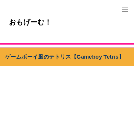
おもげーむ！
ゲームボーイ風のテトリス【Gameboy Tetris】