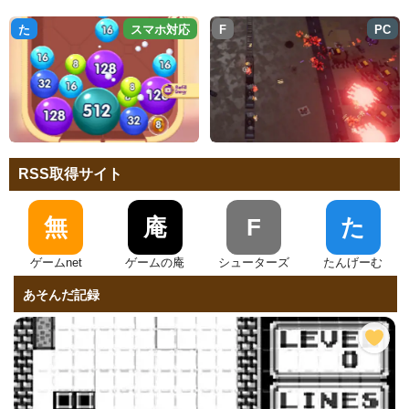
ス
無
マ
ホ
対
応
た
スマホ対応
F
PC
RSS取得サイト
無
庵
F
た
ゲームnet
ゲームの庵
シューターズ
たんげーむ
あそんだ記録