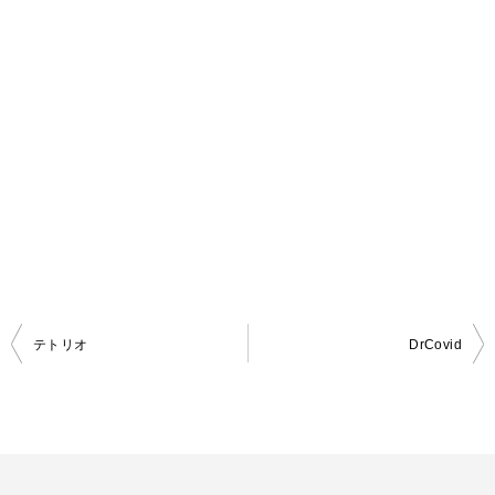
テトリオ
DrCovid
投
稿
ナ
ビ
ゲ