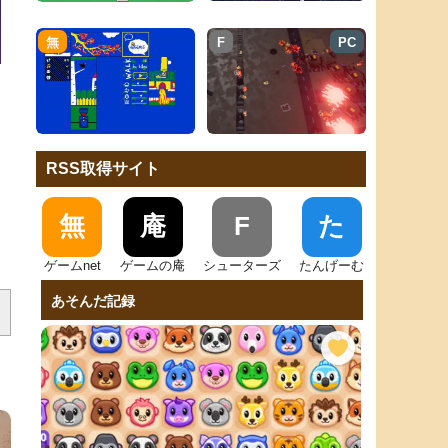
無
F
PC
RSS取得サイト
無
庵
F
た
ゲームnet
ゲームの庵
シューターズ
たんげーむ
あそんだ記録