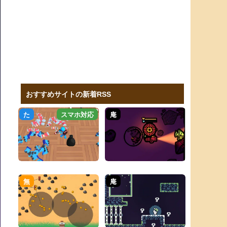
おすすめサイトの新着RSS
た
スマホ対応
庵
無
庵