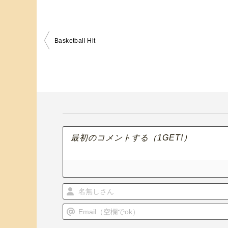
Basketball Hit
投
稿
ナ
ビ
ゲ
ー
シ
ョ
ン