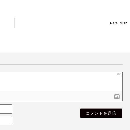
Pets Rush
200
名
無
E
し
m
さ
a