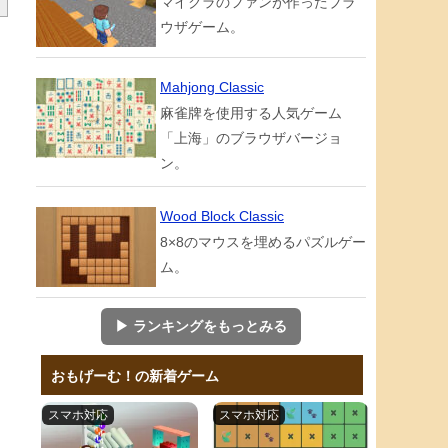
マイクラのファンが作ったブラ
ウザゲーム。
ま
ま
Mahjong Classic
麻雀牌を使用する人気ゲーム
「上海」のブラウザバージョ
ン。
。
Wood Block Classic
は
8×8のマウスを埋めるパズルゲー
ム。
▶ ランキングをもっとみる
おもげーむ！の新着ゲーム