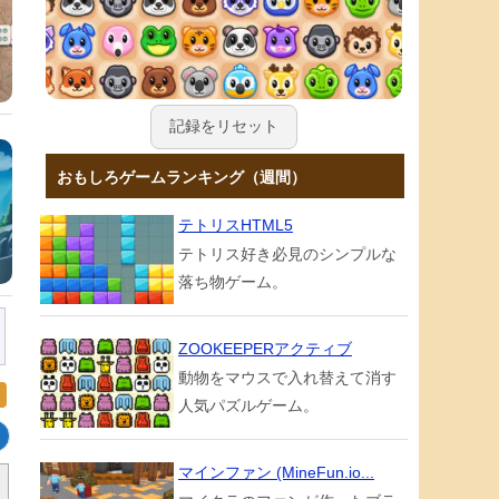
記録をリセット
おもしろゲームランキング（週間）
テトリスHTML5
テトリス好き必見のシンプルな
落ち物ゲーム。
ZOOKEEPERアクティブ
動物をマウスで入れ替えて消す
人気パズルゲーム。
マインファン (MineFun.io...