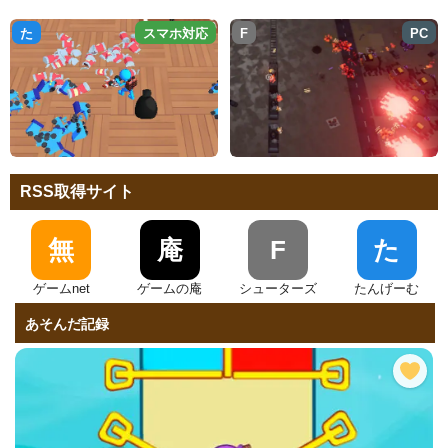
た
スマホ対応
F
PC
RSS取得サイト
無
庵
F
た
ゲームnet
ゲームの庵
シューターズ
たんげーむ
あそんだ記録