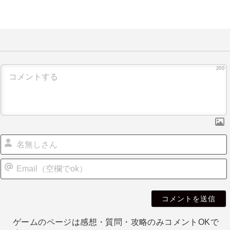
ナ
ビ
ゲ
ー
200
シ
ョ
ン
i
l
ゲームのページは感想・質問・攻略のみコメントOKで