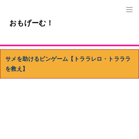
おもげーむ！
サメを助けるピンゲーム【トララレロ・トラララ
を救え】