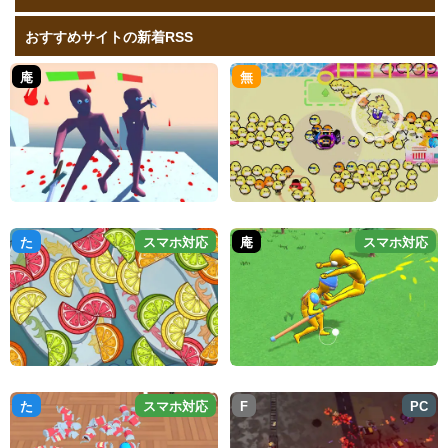
おすすめサイトの新着RSS
庵
無
た
スマホ対応
庵
スマホ対応
た
スマホ対応
F
PC