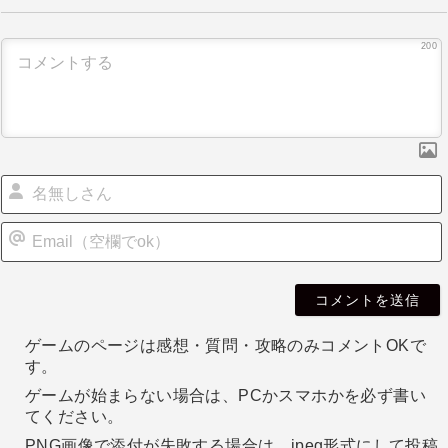
ゲ
ー
200
シ
ョ
ン
i
l
ゲームのページは感想・質問・攻略のみコメントOKで
す。
ゲームが始まらない場合は、PCかスマホかを必ず書い
てください。
PNG画像で添付が失敗する場合は、jpeg形式にして投稿