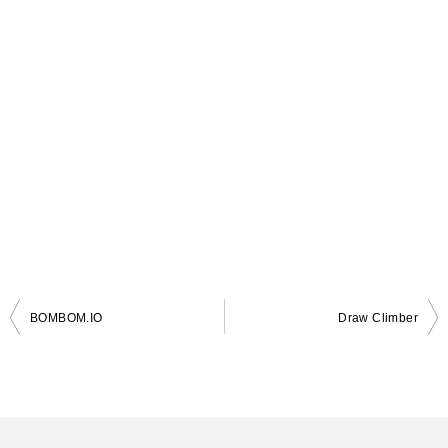
BOMBOM.IO
Draw Climber
投
稿
ナ
ビ