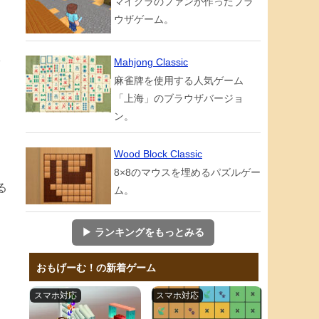
マイクラのファンが作ったブラ
ウザゲーム。
Mahjong Classic
ッ
麻雀牌を使用する人気ゲーム
「上海」のブラウザバージョ
ン。
Wood Block Classic
8×8のマウスを埋めるパズルゲー
る
ム。
▶ ランキングをもっとみる
おもげーむ！の新着ゲーム