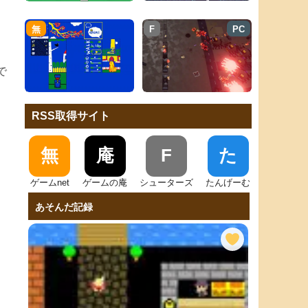
無
F
PC
で
RSS取得サイト
無
庵
F
た
ゲームnet
ゲームの庵
シューターズ
たんげーむ
あそんだ記録