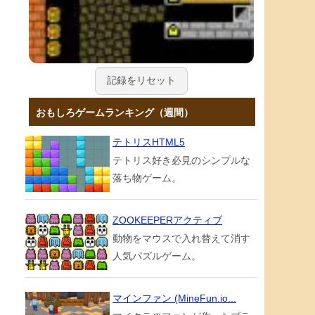
記録をリセット
おもしろゲームランキング（週間）
テトリスHTML5
テトリス好き必見のシンプルな
落ち物ゲーム。
ZOOKEEPERアクティブ
動物をマウスで入れ替えて消す
人気パズルゲーム。
マインファン (MineFun.io...