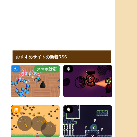
おすすめサイトの新着RSS
た
スマホ対応
庵
無
庵