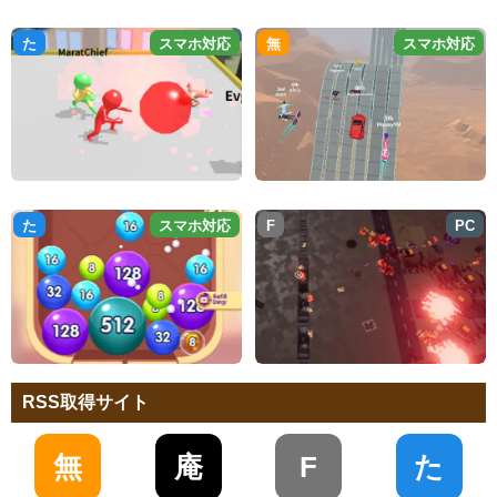
た
スマホ対応
無
スマホ対応
た
スマホ対応
F
PC
RSS取得サイト
無
庵
F
た