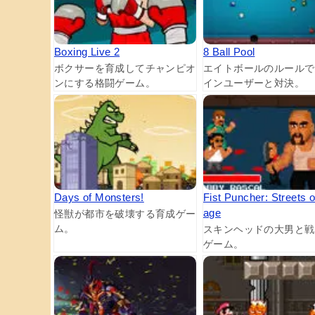
Boxing Live 2
8 Ball Pool
ボクサーを育成してチャンピオ
エイトボールのルールで
ンにする格闘ゲーム。
インユーザーと対決。
Days of Monsters!
Fist Puncher: Streets o
age
怪獣が都市を破壊する育成ゲー
ム。
スキンヘッドの大男と戦
ゲーム。