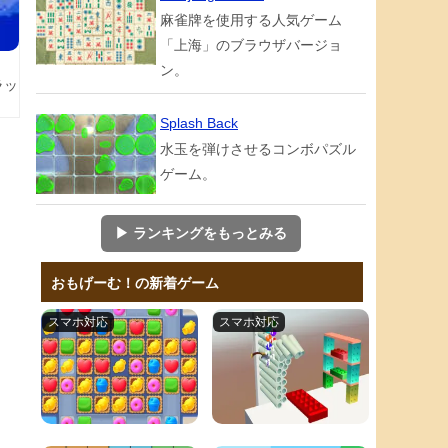
麻雀牌を使用する人気ゲーム
「上海」のブラウザバージョ
ン。
ラッ
Splash Back
水玉を弾けさせるコンボパズル
ゲーム。
▶ ランキングをもっとみる
おもげーむ！の新着ゲーム