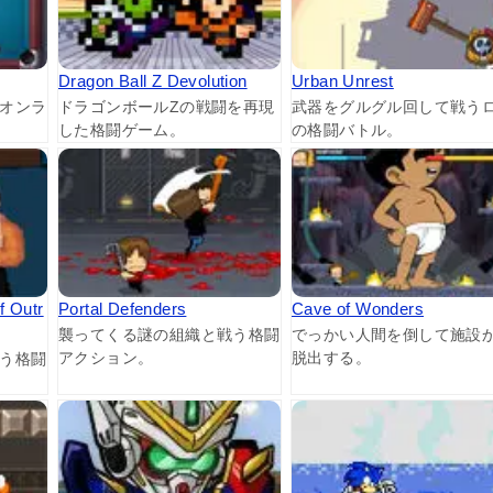
Dragon Ball Z Devolution
Urban Unrest
オンラ
ドラゴンボールZの戦闘を再現
武器をグルグル回して戦う
した格闘ゲーム。
の格闘バトル。
f Outr
Portal Defenders
Cave of Wonders
襲ってくる謎の組織と戦う格闘
でっかい人間を倒して施設
アクション。
脱出する。
う格闘