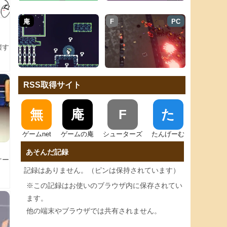
庵
F
PC
壊す
RSS取得サイト
無
庵
F
た
ゲームnet
ゲームの庵
シューターズ
たんげーむ
あそんだ記録
ナー
。
記録はありません。（ピンは保持されています）
※この記録はお使いのブラウザ内に保存されてい
ます。
他の端末やブラウザでは共有されません。