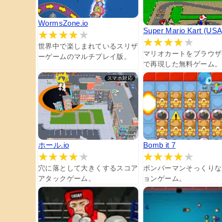
WormsZone.io
Super Mario Kart (USA
世界中で楽しまれているスリザ
マリオカートをブラウザ
ーゲームのマルチプレイ版。
で再現した無料ゲーム。
ホール.io
Bomb it 7
穴に落として大きくするスコア
ボンバーマンそっくりな
アタックゲーム。
ョンゲーム。