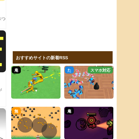
ぶつ
おすすめサイトの新着RSS
庵
た
スマホ対応
が
無
庵