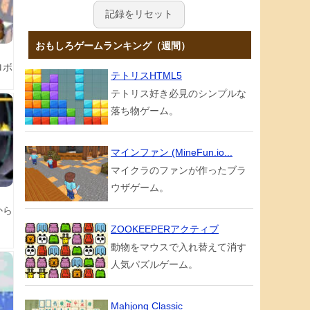
記録をリセット
おもしろゲームランキング（週間）
ロボ
テトリスHTML5
テトリス好き必見のシンプルな
落ち物ゲーム。
マインファン (MineFun.io...
マイクラのファンが作ったブラ
ウザゲーム。
から
ZOOKEEPERアクティブ
動物をマウスで入れ替えて消す
人気パズルゲーム。
Mahjong Classic