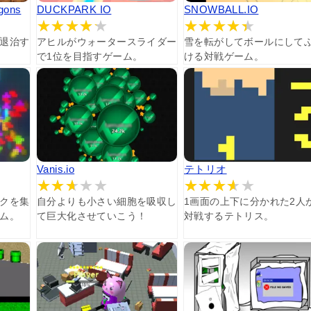
agons
DUCKPARK IO
SNOWBALL.IO
退治す
アヒルがウォータースライダー
雪を転がしてボールにして
で1位を目指すゲーム。
ける対戦ゲーム。
Vanis.io
テトリオ
クを集
自分よりも小さい細胞を吸収し
1画面の上下に分かれた2人
ム。
て巨大化させていこう！
対戦するテトリス。