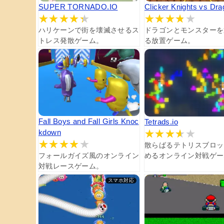
SUPER TORNADO.IO
Clicker Knights vs Dr
ハリケーンで街を壊滅させるス
ドラゴンとモンスターを
トレス発散ゲーム。
る放置ゲーム。
Fall Boys and Fall Girls Knoc
Tetrads.io
kdown
散らばるテトリスブロッ
フォールガイズ風のオンライン
めるオンライン対戦ゲー
対戦レースゲーム。